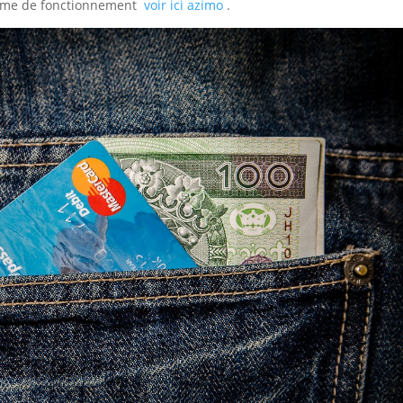
anisme de fonctionnement
voir ici azimo
.