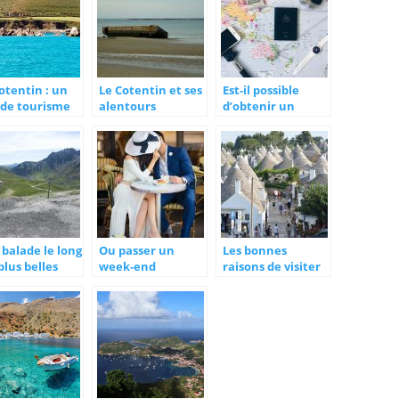
otentin : un
Le Cotentin et ses
Est-il possible
 de tourisme
alentours
d’obtenir un
de camping
passeport
européen par
investissement ?
balade le long
Ou passer un
Les bonnes
plus belles
week-end
raisons de visiter
es de France
romantique et
les Pouilles
inoubliable en
France ?