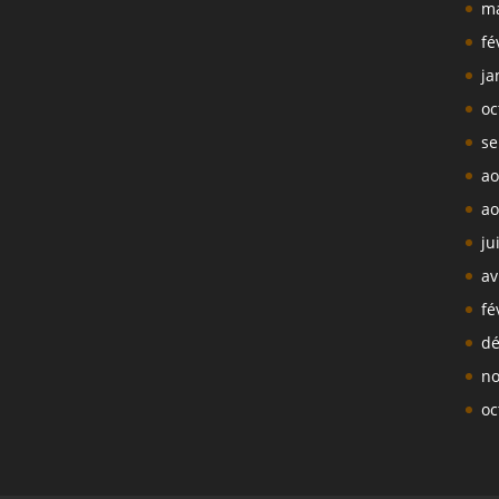
ma
fé
ja
oc
se
ao
ao
ju
av
fé
dé
no
oc