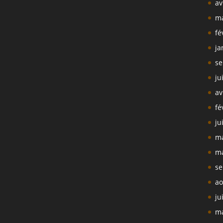
av
ma
fé
ja
se
ju
av
fé
ju
ma
ma
se
ao
ju
ma