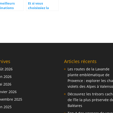
meilleurs
Et si vous
inations
choisissiez la
ge durant le
Guadeloupe pour
s de
des vacances en
tembre
France
réellement
dépaysantes ?
hives
Articles récents
ût 2026
Les routes de la Lavande
plante emblématique de
in 2026
Provence : explorer les c
i 2026
violets des Alpes à Valenso
nvier 2026
Découvrez les trésors cach
vembre 2025
de l’île la plus préservée d
Baléares
in 2025