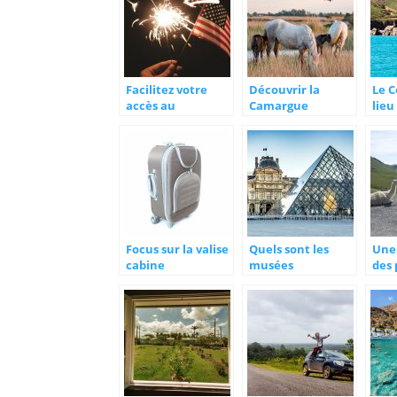
Facilitez votre
Découvrir la
Le C
accès au
Camargue
lieu
continent
et 
américain avec le
formulaire Esta
Focus sur la valise
Quels sont les
Une 
cabine
musées
des 
incontournables
rout
en Ile de France ?