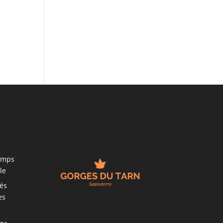
hamps
le
és
es