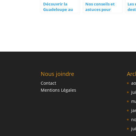
Découvrir la
Nos conseils et
Les 
Guadeloupe au
astuces pour
dest
volant d’une
choisir une
voya
voiture de
location de
moi
location
voiture lors d’un
sep
séjour en Guyane.
Nous joindre
Arc
Contact
ao
Mentions Légales
ju
ma
ja
no
ju